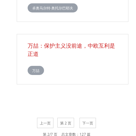
卓奥马尔特·奥托尔巴耶夫
万喆：保护主义没前途，中欧互利是
正道
​万喆
上一页
下一页
第 2/7 页
总文章数：127 篇