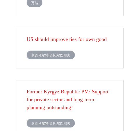
万喆
US should improve ties for own good
卓奥马尔特·奥托尔巴耶夫
Former Kyrgyz Republic PM: Support
for private sector and long-term
planning outstanding!
卓奥马尔特·奥托尔巴耶夫