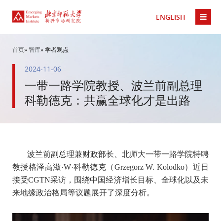
ENGLISH
首页
»
智库
» 学者观点
2024-11-06
一带一路学院教授、波兰前副总理
科勒德克：共赢全球化才是出路
波兰前副总理兼财政部长、北师大一带一路学院特聘
教授格泽高滋·W·科勒德克（Grzegorz W. Kolodko）近日
接受CGTN采访，围绕中国经济增长目标、全球化以及未
来地缘政治格局等议题展开了深度分析。