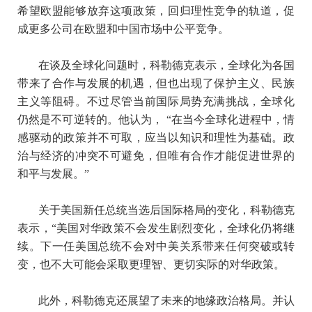
希望欧盟能够放弃这项政策，回归理性竞争的轨道，促
成更多公司在欧盟和中国市场中公平竞争。
在谈及全球化问题时，科勒德克表示，全球化为各国
带来了合作与发展的机遇，但也出现了保护主义、民族
主义等阻碍。不过尽管当前国际局势充满挑战，全球化
仍然是不可逆转的。他认为， “在当今全球化进程中，情
感驱动的政策并不可取，应当以知识和理性为基础。政
治与经济的冲突不可避免，但唯有合作才能促进世界的
和平与发展。”
关于美国新任总统当选后国际格局的变化，科勒德克
表示，“美国对华政策不会发生剧烈变化，全球化仍将继
续。下一任美国总统不会对中美关系带来任何突破或转
变，也不大可能会采取更理智、更切实际的对华政策。
此外，科勒德克还展望了未来的地缘政治格局。并认