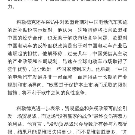
力。
科勒德克还在采访中对欧盟近期对中国电动汽车实施
的反补贴税表示反对。他认为，这项措施将损害欧盟和
中国的经济合作，也无助于解决市场竞争问题。欧盟对
中国电动车的反补贴税政策是出于对中国电动车产业迅
速崛起的担忧。他解释称，过去几年，中国凭借其主动
的产业政策和长期规划，迅速在全球电动车市场取得了
竞争优势，这让欧洲一些国家感到压力。他强调，“中国
的电动汽车发展并非一蹴而就，而是得益于长期的产业
规划和市场导向。”欧盟过于保护本土市场而采取的限制
措施，将不利于欧中之间的良性竞争。
科勒德克进一步表示，贸易壁垒和关税政策可能会引
发一场贸易战，而这场“没有赢家的战争”最终会伤害双方
的利益。他直言，“发动贸易战只会导致所有参与方都受
损，结果只能是谁损失得更少，而不是谁获胜更多。”并