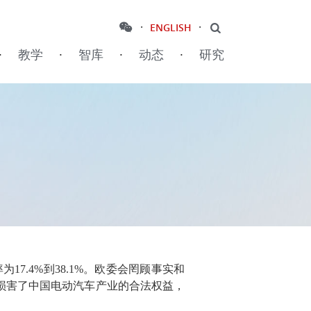
·
·
ENGLISH
·
教学
·
智库
·
动态
·
研究
7.4%到38.1%。欧委会罔顾事实和
损害了中国电动汽车产业的合法权益，