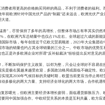
区消费者用更高的价格购买同样的商品，不利于消费者的福利。
年前欧洲针对中国光伏产品的“制裁”还未远去，欧洲光伏产业
明大道。
猛兽”，尽管保持了多年的高增长，但整体市场占有率其实仍然
8%，在欧洲汽车总销量中也仅占1%左右。全球超过六成的新能
国际市场，每年创造近千亿欧元贸易顺差，2023年大众集团
中国市场的销量也约占其全球销量的三分之一。中欧市场的优势
也正是许多欧洲企业对所谓“反补贴裁决”纷纷提出反对意见的
律，不断加码保护主义政策、以邻为壑，只会让全球好不容易在
现实是极右翼越来越受欢迎，多国政治格局或面临不确定性。欧
实现其2030年气候目标的关键时期，欧盟当前更应当停止将
推动多极化的两大力量、支持经济全球化的两大市场，合作机遇
的复苏曙光，但欧洲主要经济体增长疲弱，面临通货膨胀压力、
需要同中国加强合作。中欧经贸关系的本质是互利共赢，欧方应