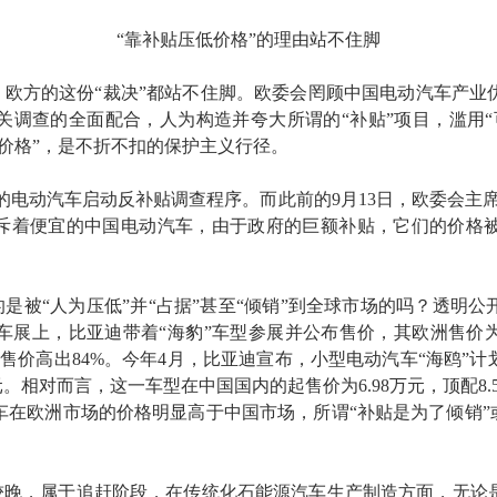
“靠补贴压低价格”的理由站不住脚
欧方的这份“裁决”都站不住脚。欧委会罔顾中国电动汽车产业
关调查的全面配合，人为构造并夸大所谓的“补贴”项目，滥用“
价格”，是不折不扣的保护主义行径。
中国的电动汽车启动反补贴调查程序。而此前的9月13日，欧委会
充斥着便宜的中国电动汽车，由于政府的巨额补贴，它们的价格
是被“人为压低”并“占据”甚至“倾销”到全球市场的吗？透明
展上，比亚迪带着“海豹”车型参展并公布售价，其欧洲售价为4.4
中国市场售价高出84%。今年4月，比亚迪宣布，小型电动汽车“海鸥
元。相对而言，这一车型在中国国内的起售价为6.98万元，顶配8.
在欧洲市场的价格明显高于中国市场，所谓“补贴是为了倾销”
较晚，属于追赶阶段，在传统化石能源汽车生产制造方面，无论