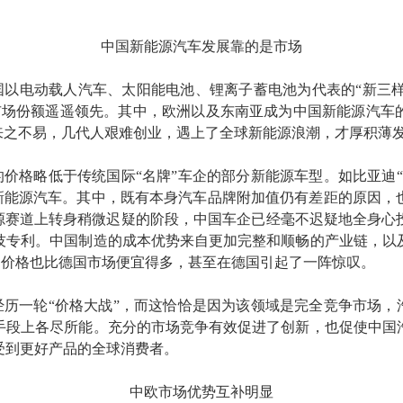
中国新能源汽车发展靠的是市场
国以电动载人汽车、太阳能电池、锂离子蓄电池为代表的“新三样”
际市场份额遥遥领先。其中，欧洲以及东南亚成为中国新能源汽
则来之不易，几代人艰难创业，遇上了全球新能源浪潮，才厚积薄
价格略低于传统国际“名牌”车企的部分新能源车型。如比亚迪
的新能源汽车。其中，既有本身汽车品牌附加值仍有差距的原因，
能源赛道上转身稍微迟疑的阶段，中国车企已经毫不迟疑地全身心
技专利。中国制造的成本优势来自更加完整和顺畅的产业链，以
市场的价格也比德国市场便宜得多，甚至在德国引起了一阵惊叹。
历一轮“价格大战”，而这恰恰是因为该领域是完全竞争市场，
手段上各尽所能。充分的市场竞争有效促进了创新，也促使中国
受到更好产品的全球消费者。
中欧市场优势互补明显