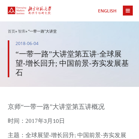
ENGLISH
首页
»
智库
» “一带一路”大讲堂
2018-06-04
“一带一路”大讲堂第五讲·全球展
望-增长回升; 中国前景-夯实发展基
石
京师
“一带一路
”
大讲堂第五讲概况
时间：
2017
年
月
日
3
10
主题：
全球展望
-
增长回升
中国前景
夯实发展
;
-