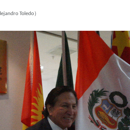
）
lejandro Toledo